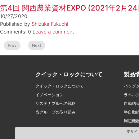
第4回 関西農業資材EXPO (2021年2月2
10/27/2020
Published by
Shizuka Fukuchi
Comments: 0
Leave a comment
Prev
Next
クイック・ロックについて
製品
クイック・ロックについて
バッグ
イノベーション
ラベル
サステナブルへの戦略
自動結
当グループの取り組み
半自動
周辺機
本サイ