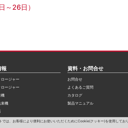
4日～26日）
情報
資料・お問合せ
クロージャー
お問合せ
クロージャー
よくあるご質問
束機
カタログ
結束機
製品マニュアル
器
トでは、お客様により便利にお使いいただくためにCookie(クッキー)を使用してお