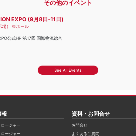
その他のイベント
N EXPO (9月8日-11日)
示場） 東ホール
EXPO公式HP:第17回 国際物流総合
See All Events
情報
資料・お問合せ
クロージャー
お問合せ
クロージャー
よくあるご質問