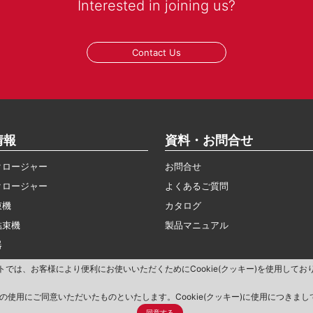
Interested in joining us?
Contact Us
情報
資料・お問合せ
クロージャー
お問合せ
クロージャー
よくあるご質問
束機
カタログ
結束機
製品マニュアル
器
トでは、お客様により便利にお使いいただくためにCookie(クッキー)を使用してお
)の使用にご同意いただいたものといたします。Cookie(クッキー)に使用につきま
ライバシーポリシー
当サイトご利用規約
同意する