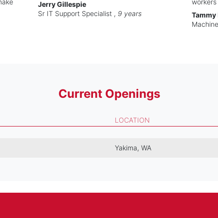
make
workers 
Jerry Gillespie
Sr IT Support Specialist ,
9 years
Tammy 
Machine
Current Openings
LOCATION
Yakima, WA