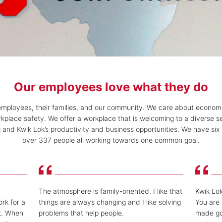
Our employees love what they do
employees, their families, and our community. We care about econom
place safety. We offer a workplace that is welcoming to a diverse se
and Kwik Lok’s productivity and business opportunities. We have six
over 337 people all working towards one common goal.
The atmosphere is family-oriented. I like that
Kwik Lok
ork for a
things are always changing and I like solving
You are 
t. When
problems that help people.
made goo