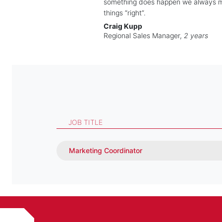
something does happen we always 
things “right”.
Craig Kupp
Regional Sales Manager,
2 years
JOB TITLE
Marketing Coordinator