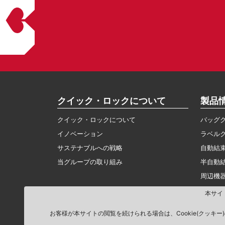
クイック・ロックについて
製品
クイック・ロックについて
バッグ
イノベーション
ラベル
サステナブルへの戦略
自動結
当グループの取り組み
半自動
周辺機
本サイ
お客様が本サイトの閲覧を続けられる場合は、Cookie(クッキー
© 2026 Kwik Lok Corporation. All rights reserved.
プ